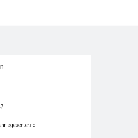
on
47
annlegesenter.no