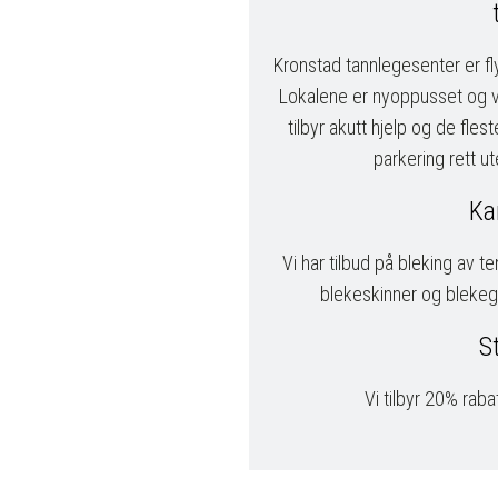
Kronstad tannlegesenter er flyt
Lokalene er nyoppusset og vi
tilbyr akutt hjelp og de fles
parkering rett ut
Ka
Vi har tilbud på bleking av te
blekeskinner og blekeg
S
Vi tilbyr 20% rabat