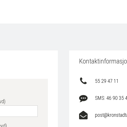
Kontaktinformasj
55 29 47 11
SMS: 46 90 35 
vd)
post@kronstadt
evd)