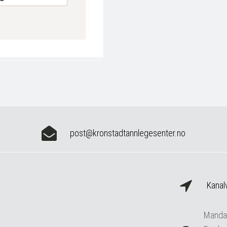
post@kronstadtannlegesenter.no
Kanal
Mandag